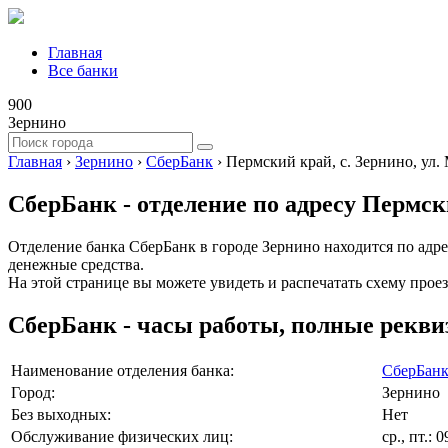
Главная
Все банки
900
Зернино
Главная
›
Зернино
›
СберБанк
›
Пермский край, с. Зернино, ул. 
СберБанк - отделение по адресу Пермски
Отделение банка СберБанк в городе Зернино находится по адрес
денежные средства.
На этой странице вы можете увидеть и распечатать схему проез
СберБанк - часы работы, полные рекви
Наименование отделения банка:
СберБан
Город:
Зернино
Без выходных:
Нет
Обслуживание физических лиц:
ср., пт.: