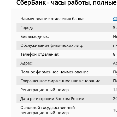
СберБанк - часы работы, полные
Наименование отделения банка:
С
Город:
З
Без выходных:
Н
Обслуживание физических лиц:
п
Телефон отделения:
8
Адрес:
Ас
Полное фирменное наименование
П
Сокращённое фирменное наименование
П
Регистрационный номер
1
Дата регистрации Банком России
2
Основной государственный
1
регистрационный номер