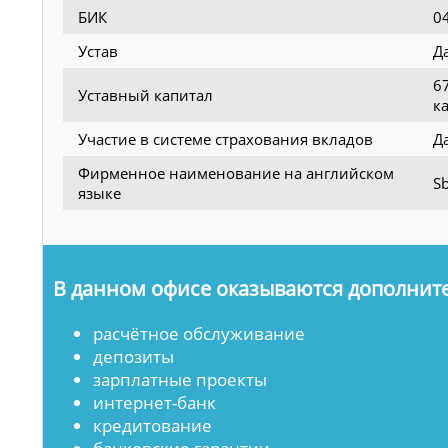
БИК
0
Устав
Д
6
Уставный капитал
к
Участие в системе страхования вкладов
Д
Фирменное наименование на английском
Sb
языке
В данном офисе оказываются дополните
расчётное обслуживание
депозиты
зарплатные проекты
интернет-банк
кредитование