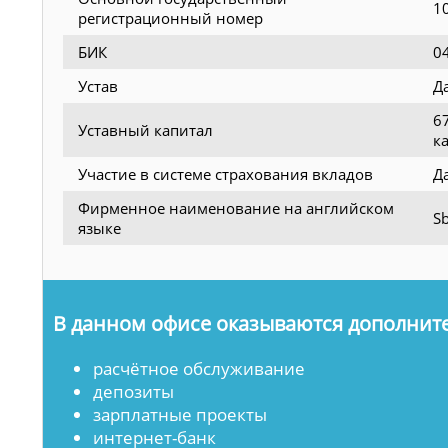
1
регистрационный номер
БИК
0
Устав
Д
6
Уставный капитал
к
Участие в системе страхования вкладов
Д
Фирменное наименование на английском
Sb
языке
В данном офисе оказываются дополните
расчётное обслуживание
депозиты
зарплатные проекты
интернет-банк