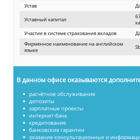
Устав
Д
6
Уставный капитал
к
Участие в системе страхования вкладов
Д
Фирменное наименование на английском
Sb
языке
В данном офисе оказываются дополните
расчётное обслуживание
депозиты
зарплатные проекты
интернет-банк
кредитование
банковские гарантии
оказание консультационных и информаци