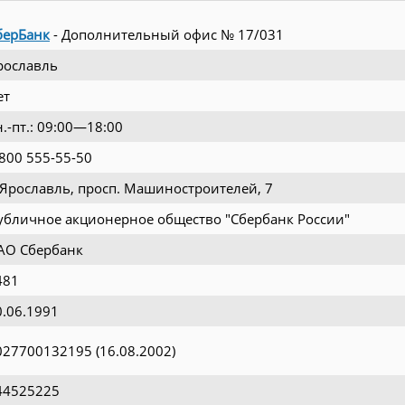
берБанк
- Дополнительный офис № 17/031
рославль
ет
н.-пт.: 09:00—18:00
 800 555-55-50
. Ярославль, просп. Машиностроителей, 7
убличное акционерное общество "Сбербанк России"
АО Сбербанк
481
0.06.1991
027700132195 (16.08.2002)
44525225