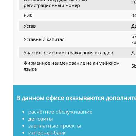
1
регистрационный номер
БИК
0
Устав
Д
6
Уставный капитал
к
Участие в системе страхования вкладов
Д
Фирменное наименование на английском
Sb
языке
В данном офисе оказываются дополните
расчётное обслуживание
депозиты
зарплатные проекты
интернет-банк