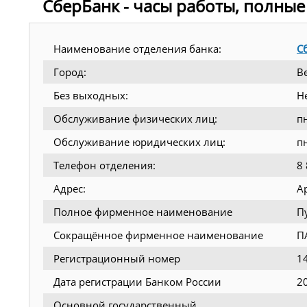
СберБанк - часы работы, полные
Наименование отделения банка:
С
Город:
В
Без выходных:
Н
Обслуживание физических лиц:
п
Обслуживание юридических лиц:
п
Телефон отделения:
8
Адрес:
Ар
Полное фирменное наименование
П
Сокращённое фирменное наименование
П
Регистрационный номер
1
Дата регистрации Банком России
2
Основной государственный