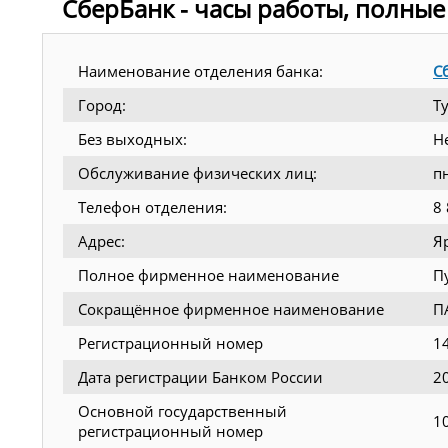
СберБанк - часы работы, полные
Наименование отделения банка:
С
Город:
Т
Без выходных:
Н
Обслуживание физических лиц:
п
Телефон отделения:
8
Адрес:
Я
Полное фирменное наименование
П
Сокращённое фирменное наименование
П
Регистрационный номер
1
Дата регистрации Банком России
2
Основной государственный
1
регистрационный номер