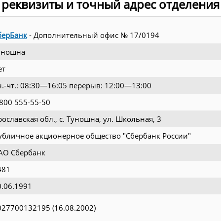
 реквизиты и точный адрес отделения
берБанк
- Дополнительный офис № 17/0194
уношна
ет
н.-чт.: 08:30—16:05 перерыв: 12:00—13:00
 800 555-55-50
рославская обл., с. Туношна, ул. Школьная, 3
убличное акционерное общество "Сбербанк России"
АО Сбербанк
481
0.06.1991
027700132195 (16.08.2002)