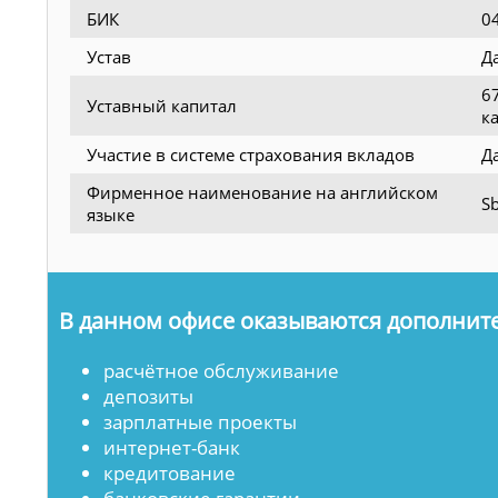
БИК
0
Устав
Д
6
Уставный капитал
к
Участие в системе страхования вкладов
Д
Фирменное наименование на английском
Sb
языке
В данном офисе оказываются дополните
расчётное обслуживание
депозиты
зарплатные проекты
интернет-банк
кредитование