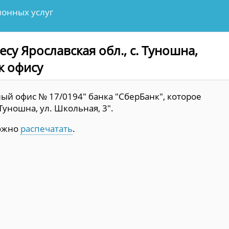
онных услуг
су Ярославская обл., с. Туношна,
к офису
й офис № 17/0194" банка "СберБанк", которое
 Туношна, ул. Школьная, 3".
можно
распечатать
.