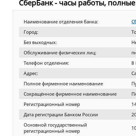
СберБанк - часы работы, полные
Наименование отделения банка:
С
Город:
Т
Без выходных:
Н
Обслуживание физических лиц:
п
Телефон отделения:
8
Адрес:
С
Полное фирменное наименование
П
Сокращённое фирменное наименование
П
Регистрационный номер
1
Дата регистрации Банком России
2
Основной государственный
1
регистрационный номер