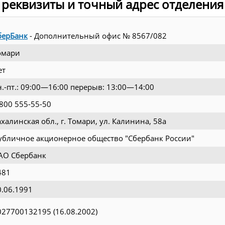
 реквизиты и точный адрес отделения
берБанк
- Дополнительный офис № 8567/082
омари
ет
н.-пт.: 09:00—16:00 перерыв: 13:00—14:00
 800 555-55-50
ахалинская обл., г. Томари, ул. Калинина, 58а
убличное акционерное общество "Сбербанк России"
АО Сбербанк
481
0.06.1991
027700132195 (16.08.2002)