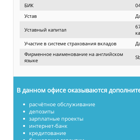
БИК
0
Устав
Д
6
Уставный капитал
к
Участие в системе страхования вкладов
Д
Фирменное наименование на английском
Sb
языке
В данном офисе оказываются дополните
расчётное обслуживание
депозиты
зарплатные проекты
интернет-банк
кредитование