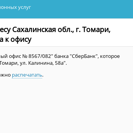
онных услуг
су Сахалинская обл., г. Томари,
а к офису
ый офис № 8567/082" банка "СберБанк", которое
 Томари, ул. Калинина, 58а".
можно
распечатать
.