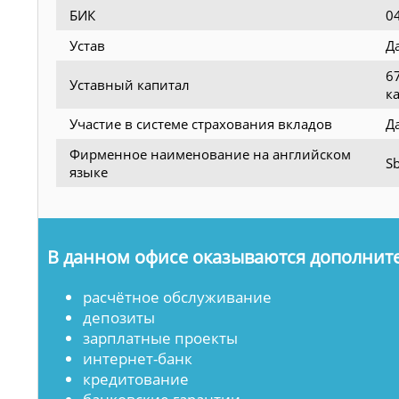
БИК
0
Устав
Д
6
Уставный капитал
к
Участие в системе страхования вкладов
Д
Фирменное наименование на английском
Sb
языке
В данном офисе оказываются дополните
расчётное обслуживание
депозиты
зарплатные проекты
интернет-банк
кредитование