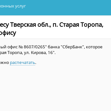
онных услуг
су Тверская обл., п. Старая Торопа,
 офису
ый офис № 8607/0265" банка "СберБанк", которое
рая Торопа, ул. Кирова, 16".
можно
распечатать
.