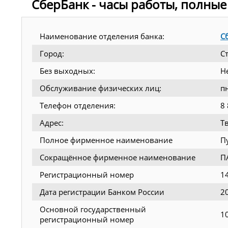
СберБанк - часы работы, полные
Наименование отделения банка:
С
Город:
С
Без выходных:
Н
Обслуживание физических лиц:
п
Телефон отделения:
8
Адрес:
Тв
Полное фирменное наименование
П
Сокращённое фирменное наименование
П
Регистрационный номер
1
Дата регистрации Банком России
2
Основной государственный
1
регистрационный номер