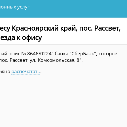
онных услуг
су Красноярский край, пос. Рассвет,
оезда к офису
ый офис № 8646/0224" банка "СберБанк", которое
ос. Рассвет, ул. Комсомольская, 8".
можно
распечатать
.