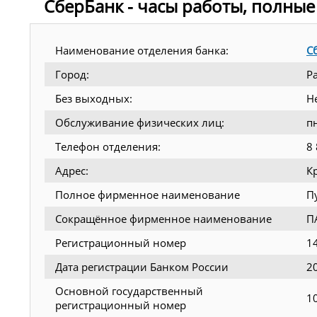
СберБанк - часы работы, полные
Наименование отделения банка:
С
Город:
Р
Без выходных:
Н
Обслуживание физических лиц:
п
Телефон отделения:
8
Адрес:
К
Полное фирменное наименование
П
Сокращённое фирменное наименование
П
Регистрационный номер
1
Дата регистрации Банком России
2
Основной государственный
1
регистрационный номер