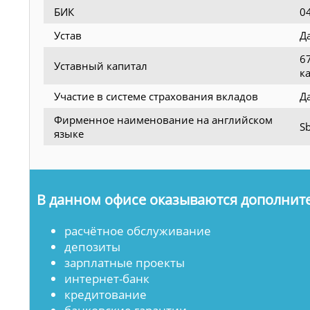
БИК
0
Устав
Д
6
Уставный капитал
к
Участие в системе страхования вкладов
Д
Фирменное наименование на английском
Sb
языке
В данном офисе оказываются дополните
расчётное обслуживание
депозиты
зарплатные проекты
интернет-банк
кредитование