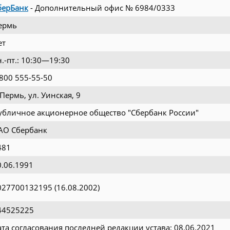
берБанк
- Дополнительный офис № 6984/0333
ермь
ет
н.-пт.: 10:30—19:30
 800 555-55-50
 Пермь, ул. Уинская, 9
убличное акционерное общество "Сбербанк России"
АО Сбербанк
481
0.06.1991
027700132195 (16.08.2002)
44525225
ата согласования последней редакции устава: 08.06.2021