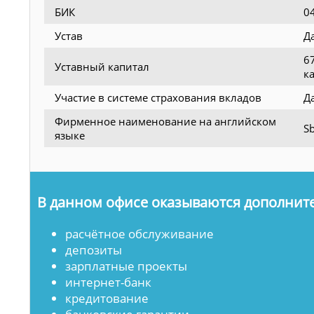
БИК
0
Устав
Д
6
Уставный капитал
к
Участие в системе страхования вкладов
Д
Фирменное наименование на английском
Sb
языке
В данном офисе оказываются дополните
расчётное обслуживание
депозиты
зарплатные проекты
интернет-банк
кредитование