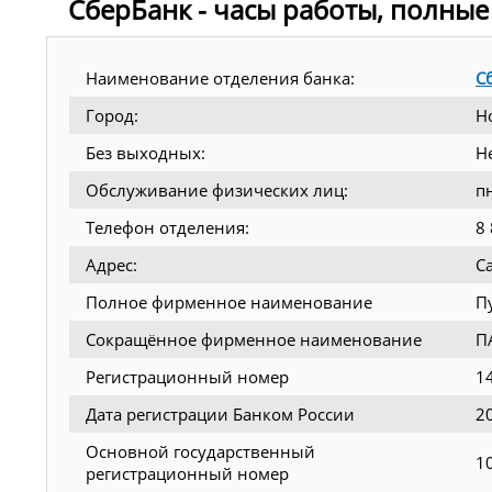
СберБанк - часы работы, полные
Наименование отделения банка:
С
Город:
Н
Без выходных:
Н
Обслуживание физических лиц:
п
Телефон отделения:
8
Адрес:
Са
Полное фирменное наименование
П
Сокращённое фирменное наименование
П
Регистрационный номер
1
Дата регистрации Банком России
2
Основной государственный
1
регистрационный номер