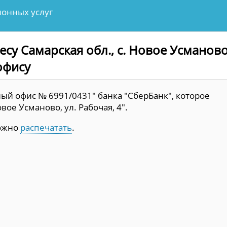
онных услуг
су Самарская обл., с. Новое Усманово
 офису
ый офис № 6991/0431" банка "СберБанк", которое
овое Усманово, ул. Рабочая, 4".
можно
распечатать
.