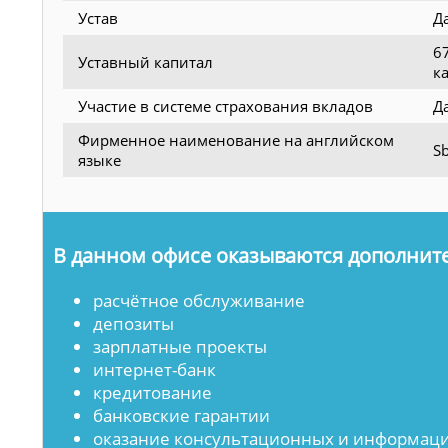
Устав
Д
6
Уставный капитал
к
Участие в системе страхования вкладов
Д
Фирменное наименование на английском
Sb
языке
В данном офисе оказываются дополните
расчётное обслуживание
депозиты
зарплатные проекты
интернет-банк
кредитование
банковские гарантии
оказание консультационных и информаци