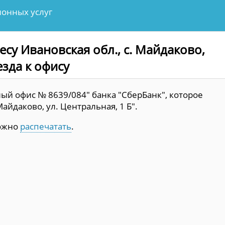
онных услуг
су Ивановская обл., с. Майдаково,
езда к офису
ый офис № 8639/084" банка "СберБанк", которое
Майдаково, ул. Центральная, 1 Б".
можно
распечатать
.