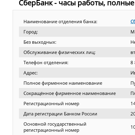
СберБанк - часы работы, полные
Наименование отделения банка:
С
Город:
М
Без выходных:
Н
Обслуживание физических лиц:
в
Телефон отделения:
8
Адрес:
И
Полное фирменное наименование
П
Сокращённое фирменное наименование
П
Регистрационный номер
1
Дата регистрации Банком России
2
Основной государственный
1
регистрационный номер