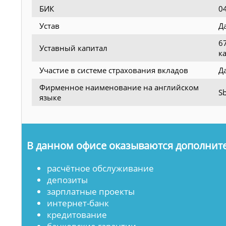
БИК
0
Устав
Д
6
Уставный капитал
к
Участие в системе страхования вкладов
Д
Фирменное наименование на английском
Sb
языке
В данном офисе оказываются дополните
расчётное обслуживание
депозиты
зарплатные проекты
интернет-банк
кредитование