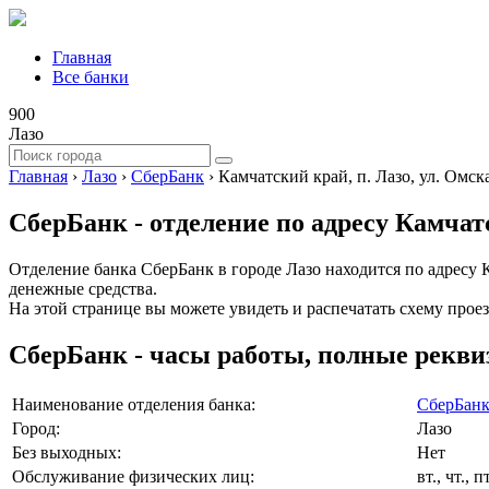
Главная
Все банки
900
Лазо
Главная
›
Лазо
›
СберБанк
›
Камчатский край, п. Лазо, ул. Омска
СберБанк - отделение по адресу Камчатс
Отделение банка СберБанк в городе Лазо находится по адресу К
денежные средства.
На этой странице вы можете увидеть и распечатать схему проез
СберБанк - часы работы, полные рекви
Наименование отделения банка:
СберБан
Город:
Лазо
Без выходных:
Нет
Обслуживание физических лиц:
вт., чт.,