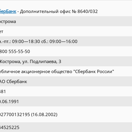
берБанк
- Дополнительный офис № 8640/032
острома
ет
н.-пт.: 09:00—18:30 сб.: 09:00—16:00
 800 555-55-50
 Кострома, ул. Подлипаева, 3
убличное акционерное общество "Сбербанк России"
АО Сбербанк
481
0.06.1991
027700132195 (16.08.2002)
44525225