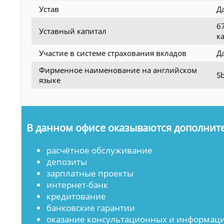
Устав
Д
6
Уставный капитал
к
Участие в системе страхования вкладов
Д
Фирменное наименование на английском
Sb
языке
В данном офисе оказываются дополните
расчётное обслуживание
депозиты
зарплатные проекты
интернет-банк
кредитование
банковские гарантии
оказание консультационных и информаци