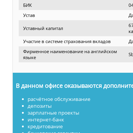
БИК
0
Устав
Д
6
Уставный капитал
к
Участие в системе страхования вкладов
Д
Фирменное наименование на английском
Sb
языке
В данном офисе оказываются дополните
расчётное обслуживание
депозиты
зарплатные проекты
интернет-банк
кредитование