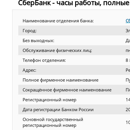
СберБанк - часы работы, полные
Наименование отделения банка:
С
Город:
Э
Без выходных:
Д
Обслуживание физических лиц:
пн
Телефон отделения:
8
Адрес:
Р
Полное фирменное наименование
П
Сокращённое фирменное наименование
П
Регистрационный номер
1
Дата регистрации Банком России
2
Основной государственный
1
регистрационный номер