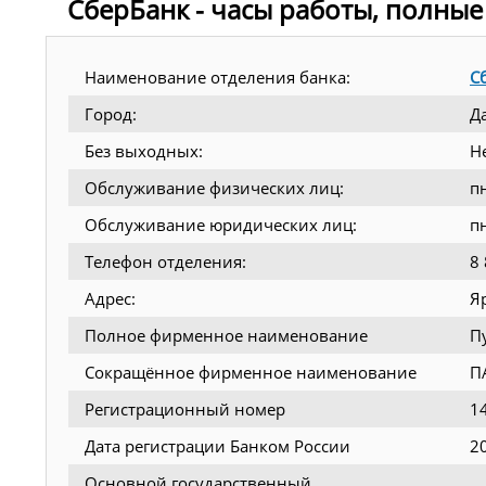
СберБанк - часы работы, полные
Наименование отделения банка:
С
Город:
Д
Без выходных:
Н
Обслуживание физических лиц:
п
Обслуживание юридических лиц:
п
Телефон отделения:
8
Адрес:
Я
Полное фирменное наименование
П
Сокращённое фирменное наименование
П
Регистрационный номер
1
Дата регистрации Банком России
2
Основной государственный