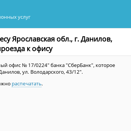
онных услуг
су Ярославская обл., г. Данилов,
проезда к офису
й офис № 17/0224" банка "СберБанк", которое
Данилов, ул. Володарского, 43/12".
можно
распечатать
.