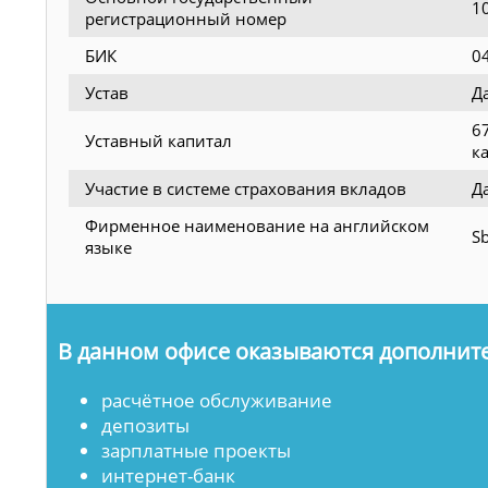
1
регистрационный номер
БИК
0
Устав
Д
6
Уставный капитал
к
Участие в системе страхования вкладов
Д
Фирменное наименование на английском
Sb
языке
В данном офисе оказываются дополните
расчётное обслуживание
депозиты
зарплатные проекты
интернет-банк