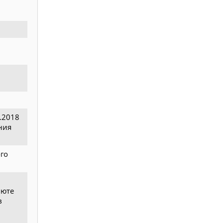
.2018
ния
ого
люте
в