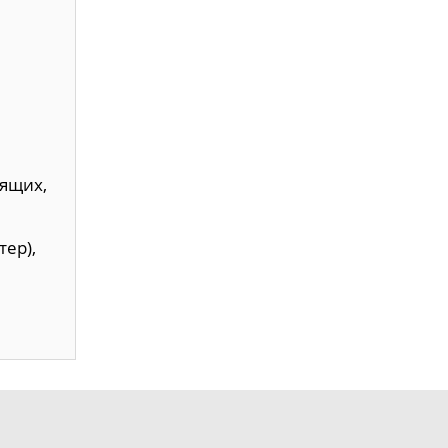
нящих,
тер),