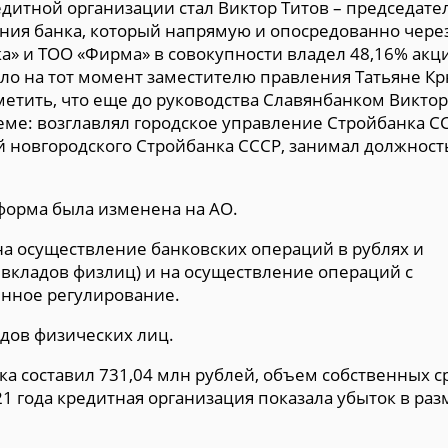
дитной организации стал Виктор Титов – председате
ния банка, который напрямую и опосредованно чере
» и ТОО «Фирма» в совокупности владел 48,16% акци
ло на тот момент заместителю правления Татьяне Кр
етить, что еще до руководства Славянбанком Виктор
еме: возглавлял городское управление Стройбанка С
й новгородского Стройбанка СССР, занимал должност
форма была изменена на АО.
на осуществление банковских операций в рублях и
 вкладов физлиц) и на осуществление операций с
нное регулирование.
адов физических лиц.
ка составил 731,04 млн рублей, объем собственных с
21 года кредитная организация показала убыток в ра