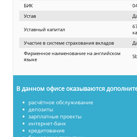
БИК
0
Устав
Д
6
Уставный капитал
к
Участие в системе страхования вкладов
Д
Фирменное наименование на английском
Sb
языке
В данном офисе оказываются дополните
расчётное обслуживание
депозиты
зарплатные проекты
интернет-банк
кредитование