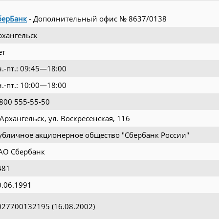
берБанк
- Дополнительный офис № 8637/0138
рхангельск
ет
н.-пт.: 09:45—18:00
н.-пт.: 10:00—18:00
 800 555-55-50
 Архангельск, ул. Воскресенская, 116
убличное акционерное общество "Сбербанк России"
АО Сбербанк
481
0.06.1991
027700132195 (16.08.2002)