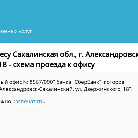
онных услуг
су Сахалинская обл., г. Александровск
18 - схема проезда к офису
ый офис № 8567/090" банка "СберБанк", которое
. Александровск-Сахалинский, ул. Дзержинского, 18".
можно
распечатать
.