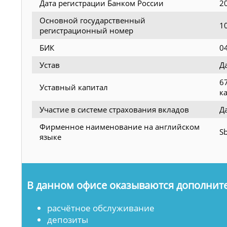
Дата регистрации Банком России
2
Основной государственный
1
регистрационный номер
БИК
0
Устав
Д
6
Уставный капитал
к
Участие в системе страхования вкладов
Д
Фирменное наименование на английском
Sb
языке
В данном офисе оказываются дополните
расчётное обслуживание
депозиты